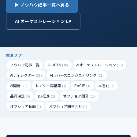
▶ ノウハウ記事一覧へ戻る
AI オーケストレーション LP
関連タグ
ノウハウ記事一覧
AI-HITL5
AIオーケストレーション
(10)
(13)
AIディレクター
AIリバースエンジニアリング
(23)
(11)
AI開発
レガシー再構築
PoC沼
本番化
(25)
(1)
(1)
(1)
品質保証
DX推進
オフショア開発
(4)
(2)
(15)
オフショア動向
オフショア開発会社
(1)
(1)