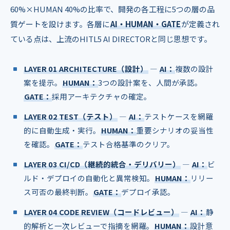
60%×HUMAN 40%の比率で、開発の各工程に5つの層の品
質ゲートを設けます。各層に
AI・HUMAN・GATE
が定義され
ている点は、上流のHITL5 AI DIRECTORと同じ思想です。
LAYER 01 ARCHITECTURE（設計）
―
AI：
複数の設計
案を提示。
HUMAN：
3つの設計案を、人間が承認。
GATE：
採用アーキテクチャの確定。
LAYER 02 TEST（テスト）
―
AI：
テストケースを網羅
的に自動生成・実行。
HUMAN：
重要シナリオの妥当性
を確認。
GATE：
テスト合格基準のクリア。
LAYER 03 CI/CD（継続的統合・デリバリー）
―
AI：
ビ
ルド・デプロイの自動化と異常検知。
HUMAN：
リリー
ス可否の最終判断。
GATE：
デプロイ承認。
LAYER 04 CODE REVIEW（コードレビュー）
―
AI：
静
的解析と一次レビューで指摘を網羅。
HUMAN：
設計意