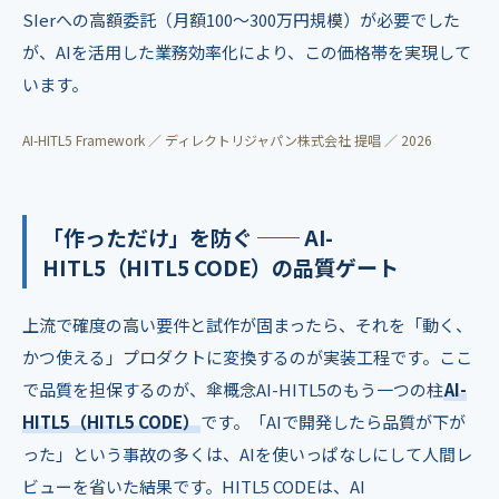
SIerへの高額委託（月額100〜300万円規模）が必要でした
が、AIを活用した業務効率化により、この価格帯を実現して
います。
AI-HITL5 Framework ／ ディレクトリジャパン株式会社 提唱 ／ 2026
「作っただけ」を防ぐ ── AI-
HITL5（HITL5 CODE）の品質ゲート
上流で確度の高い要件と試作が固まったら、それを「動く、
かつ使える」プロダクトに変換するのが実装工程です。ここ
で品質を担保するのが、傘概念AI-HITL5のもう一つの柱
AI-
HITL5（HITL5 CODE）
です。「AIで開発したら品質が下が
った」という事故の多くは、AIを使いっぱなしにして人間レ
ビューを省いた結果です。HITL5 CODEは、AI