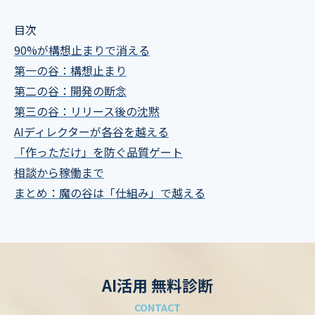
目次
90%が構想止まりで消える
第一の谷：構想止まり
第二の谷：開発の断念
第三の谷：リリース後の沈黙
AIディレクターが各谷を越える
「作っただけ」を防ぐ品質ゲート
相談から稼働まで
まとめ：魔の谷は「仕組み」で越える
AI活用 無料診断
CONTACT