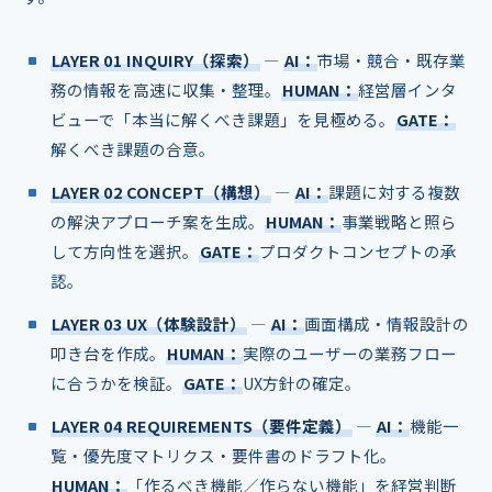
LAYER 01 INQUIRY（探索）
―
AI：
市場・競合・既存業
務の情報を高速に収集・整理。
HUMAN：
経営層インタ
ビューで「本当に解くべき課題」を見極める。
GATE：
解くべき課題の合意。
LAYER 02 CONCEPT（構想）
―
AI：
課題に対する複数
の解決アプローチ案を生成。
HUMAN：
事業戦略と照ら
して方向性を選択。
GATE：
プロダクトコンセプトの承
認。
LAYER 03 UX（体験設計）
―
AI：
画面構成・情報設計の
叩き台を作成。
HUMAN：
実際のユーザーの業務フロー
に合うかを検証。
GATE：
UX方針の確定。
LAYER 04 REQUIREMENTS（要件定義）
―
AI：
機能一
覧・優先度マトリクス・要件書のドラフト化。
HUMAN：
「作るべき機能／作らない機能」を経営判断