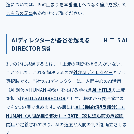
造については、
PoC止まりを本番運用へつなぐ論点を扱った
こちらの記事
もあわせてご覧ください。
AIディレクターが各谷を越える ── HITL5 AI
DIRECTOR 5層
3つの谷に共通するのは、「上流の判断を担う人がいない」
ことでした。これを解決するのが
外部AIディレクター
という
選択肢です。当社のAIディレクターは、人間中心のAI活用
（AI 60%×HUMAN 40%）を掲げる傘概念
AI-HITL5
の上流
を担う柱
HITL5 AI DIRECTOR
として、構想から要件確定ま
でを5つの層で進めます。各層には
AI（機械が担う部分）・
HUMAN（人間が担う部分）・GATE（次に進む前の承認関
門）
が定義されており、AIの速度と人間の判断を両立させま
す。