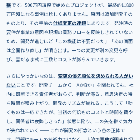
張
です。500万円規模で始めたプロジェクトが、最終的に800
万円超になる事例は珍しくありません。原因は追加開発その
ものより、その手前の
仕様変更の連鎖
にあります。発注時の
要件が事業の意図や現場の業務フローを反映しきれていない
ため、開発が進むほど「この機能は不要だった」「あの画面
は全面作り直し」が噴き出す。一つの変更が別の変更を呼
び、雪だるま式に工数とコストが膨らんでいきます。
さらにやっかいなのは、
変更の優先順位を決められる人がい
ない
ことです。開発チームから「AかBか」を問われても、社
内に即断できる責任者がおらず、判断が滞る。意思決定の待
ち時間が積み上がり、開発のリズムが崩れる。こうして「動
くものは一応できたが、当初の何倍ものコストと時間を費や
し、関係者は疲弊しきった」状態に陥り、二の矢を継ぐ気力
が失われていく ── これが開発の断念という谷の正体で
す。問題はチームの技術力ではなく、
上流で要件が固まり切