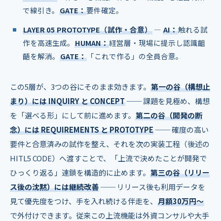
で線引き。
GATE：
要件確定。
LAYER 05 PROTOTYPE（試作・合意）
―
AI：
触れる試
作を高速生成。
HUMAN：
経営層・現場に提示し認識齟
齬を解消。
GATE：
「これで作る」の全員合意。
この5層が、3つの谷にそのまま効きます。
第一の谷（構想止
まり）には INQUIRY と CONCEPT
── 課題を見極め、構想
を「選べる形」にして前に進めます。
第二の谷（開発の断
念）には REQUIREMENTS と PROTOTYPE
── 確度の高い
要件と合意済みの試作を整え、それを次の実装工程（後述の
HITL5 CODE）へ渡すことで、「上流で決めたことが開発で
ひっくり返る」連鎖を構造的に止めます。
第三の谷（リリー
ス後の沈黙）には継続改善
── リリース後も利用データを
見て優先度をつけ、手を入れ続ける伴走を、
月額30万円〜
で外付けできます。従来この上流機能は外資コンサルや大手