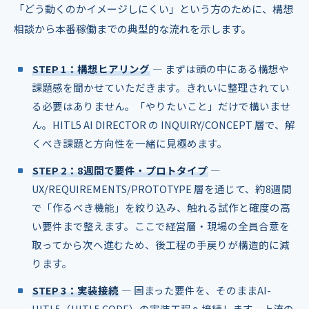
「どう動くのかイメージしにくい」という方のために、構想
相談から本番稼働までの典型的な流れを示します。
STEP 1：構想ヒアリング
― まずは頭の中にある構想や
課題感を聞かせていただきます。きれいに整理されてい
る必要はありません。「やりたいこと」だけで構いませ
ん。HITL5 AI DIRECTOR の INQUIRY/CONCEPT 層で、解
くべき課題と方向性を一緒に見極めます。
STEP 2：8週間で要件・プロトタイプ
―
UX/REQUIREMENTS/PROTOTYPE 層を通じて、約8週間
で「作るべき機能」を絞り込み、触れる試作と確度の高
い要件まで整えます。ここで経営層・現場の全員合意を
取ってから次へ進むため、後工程の手戻りが構造的に減
ります。
STEP 3：実装接続
― 固まった要件を、そのままAI-
HITL5（HITL5 CODE）の実装工程へ接続します。上流の