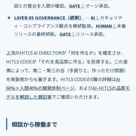
図との整合を人間が確認。
GATE：
マージ承認。
LAYER 05 GOVERNANCE（統制）
―
AI：
セキュリテ
ィ・コンプライアンス観点を継続監視。
HUMAN：
本番
リリースの最終統制。
GATE：
リリース承認。
上流のHITL5 AI DIRECTORが「何を作るか」を確定させ、
HITL5 CODEが「それを高品質に作る」を担保する。この連
携によって、第二・第三の谷（手戻りと、作っただけ問題）
を実装側からも塞ぎます。HITL5 CODEの5層の詳細は
AI
60%×人間40%の開発体制ページ
、および
AI-HITL5の品質モ
デルを解説した親記事
でご確認いただけます。
相談から稼働まで