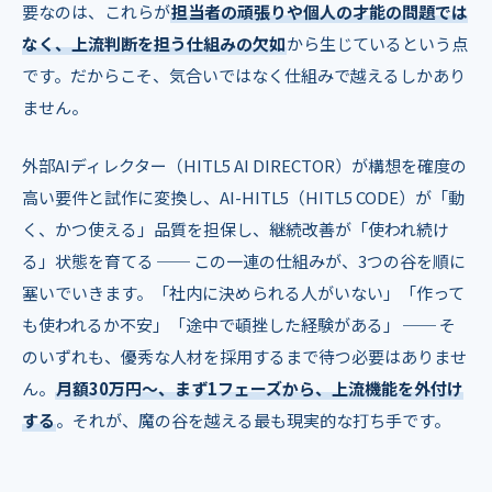
要なのは、これらが
担当者の頑張りや個人の才能の問題では
なく、上流判断を担う仕組みの欠如
から生じているという点
です。だからこそ、気合いではなく仕組みで越えるしかあり
ません。
外部AIディレクター（HITL5 AI DIRECTOR）が構想を確度の
高い要件と試作に変換し、AI-HITL5（HITL5 CODE）が「動
く、かつ使える」品質を担保し、継続改善が「使われ続け
る」状態を育てる ── この一連の仕組みが、3つの谷を順に
塞いでいきます。「社内に決められる人がいない」「作って
も使われるか不安」「途中で頓挫した経験がある」 ── そ
のいずれも、優秀な人材を採用するまで待つ必要はありませ
ん。
月額30万円〜、まず1フェーズから、上流機能を外付け
する
。それが、魔の谷を越える最も現実的な打ち手です。