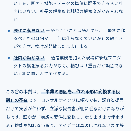
い」を、画面・機能・データの単位に翻訳できる人が社
内にいない。社長の解像度と現場の解像度がかみ合わな
い。
要件に落ちない
― やりたいことは語れても、「最初に作
るべきものは何か」「何は作らなくていいか」の線引き
ができず、検討が発散したまま止まる。
社内が動かない
― 通常業務を抱えた現場に新規プロダ
クトの旗を振る余力がなく、構想は「重要だが緊急でな
い」棚に置かれて風化する。
この谷の本質は、
「事業の意図を、作れる形に変換する役
割」の不在
です。コンサルティングに頼んでも、調査と提言
だけで実装が伴わず、立派な報告書が棚に眠るだけになりが
ちです。誰かが「構想を要件に変換し、走り出すまで伴走す
る」機能を担わない限り、アイデアは具現化されないまま静