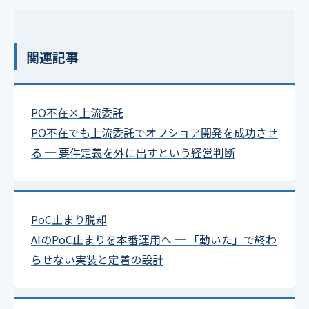
関連記事
PO不在×上流委託
PO不在でも上流委託でオフショア開発を成功させ
る ─ 要件定義を外に出すという経営判断
PoC止まり脱却
AIのPoC止まりを本番運用へ ─ 「動いた」で終わ
らせない実装と定着の設計