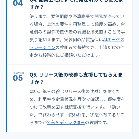
すか？
使えます。要件齟齬や予算膨張で開発が滞ってい
る場合、上流の要件を再整理して確度を高め、合
意済みの試作で関係者の認識を揃え直すことで手
戻りを抑えます。実装側の品質担保は
AIオーケス
トレーション
の枠組みで接続でき、上流だけの伴
走から段階的にご相談いただけます。
Q5. リリース後の改善も支援してもらえま
すか？
はい。第三の谷（リリース後の沈黙）を防ぐた
め、利用率や定着状況を月次で確認し、優先度を
つけて改善を回す継続支援を行います。「動い
た」で終わらせず「使われる」状態へ育てるとこ
ろまでが
外部AIディレクター
の役割です。