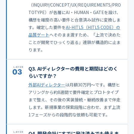
（INQUIRY/CONCEPT/UX/REQUIREMENTS/PRO
TOTYPE）が各層にAI・HUMAN・GATEを設け、
構想を確度の高い要件と合意済み試作に変換しま
す。確定した要件を
AI-HITL5（HITL5 CODE）の
品質ゲート
へそのまま渡すため、「上流で決めた
ことが開発でひっくり返る」連鎖が構造的に止ま
ります。
Q3. AIディレクターの費用と期間はどのく
らいですか？
外部AIディレクター
は月額30万円〜です。構想ヒ
アリングから約8週間で要件確定とプロトタイプ
まで整え、その後の実装接続・継続改善まで伴走
します。新規事業の探索段階に合わせ、まず上流
1フェーズからの段階的な依頼も可能です。
Q4. 開発会社にすでに発注済みでも使えま