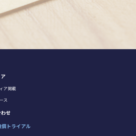
ィア
ィア掲載
ース
合わせ
無償トライアル