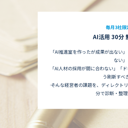
毎月3社限
AI活用 30分
「AI推進室を作ったが成果が出ない」
ない」
「AI人材の採用が間に合わない」「
う刷新すべ
―― そんな経営者の課題を、ディレクト
分で診断・整理