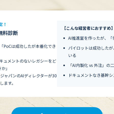
定！
【こんな経営者におすすめ
 無料診断
AI推進室を作ったが、
「PoCは成功したが本番化でき
パイロットは成功したが
いる
ドキュメントのないレガシーをど
「AI内製化 vs 外注」
きか」
ドキュメントなき基幹シ
リジャパンのAIディレクターが30
します。