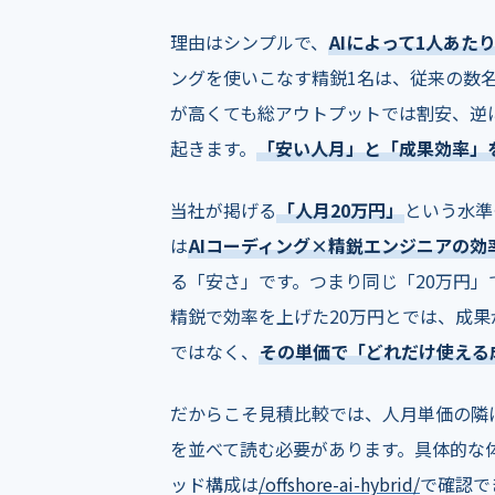
理由はシンプルで、
AIによって1人あ
ングを使いこなす精鋭1名は、従来の数
が高くても総アウトプットでは割安、逆
起きます。
「安い人月」と「成果効率」
当社が掲げる
「人月20万円」
という水準
は
AIコーディング×精鋭エンジニアの効
る「安さ」です。つまり同じ「20万円」
精鋭で効率を上げた20万円とでは、成
ではなく、
その単価で「どれだけ使える
だからこそ見積比較では、人月単価の隣
を並べて読む必要があります。具体的な
ッド構成は
/offshore-ai-hybrid/
で確認で