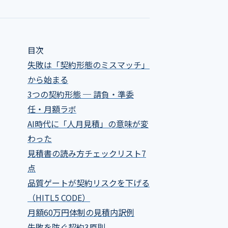
目次
失敗は「契約形態のミスマッチ」
から始まる
3つの契約形態 ─ 請負・準委
任・月額ラボ
AI時代に「人月見積」の意味が変
わった
見積書の読み方チェックリスト7
点
品質ゲートが契約リスクを下げる
（HITL5 CODE）
月額60万円体制の見積内訳例
失敗を防ぐ契約3原則