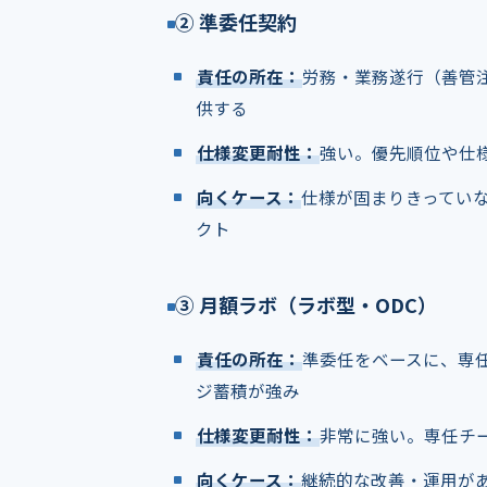
② 準委任契約
責任の所在：
労務・業務遂行（善管
供する
仕様変更耐性：
強い。優先順位や仕
向くケース：
仕様が固まりきっていな
クト
③ 月額ラボ（ラボ型・ODC）
責任の所在：
準委任をベースに、専
ジ蓄積が強み
仕様変更耐性：
非常に強い。専任チ
向くケース：
継続的な改善・運用が