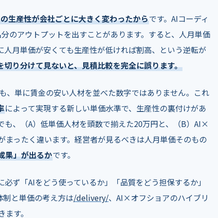
たりの生産性が会社ごとに大きく変わったから
です。AIコーディ
名分のアウトプットを出すことがあります。すると、人月単価
に人月単価が安くても生産性が低ければ割高、という逆転が
を切り分けて見ないと、見積比較を完全に誤ります。
も、単に賃金の安い人材を並べた数字ではありません。これ
率
によって実現する新しい単価水準で、生産性の裏付けがあ
でも、（A）低単価人材を頭数で揃えた20万円と、（B）AI×
果がまったく違います。経営者が見るべきは人月単価そのもの
成果」が出るか
です。
に必ず「AIをどう使っているか」「品質をどう担保するか」
体制と単価の考え方は
/delivery/
、AI×オフショアのハイブリ
きます。