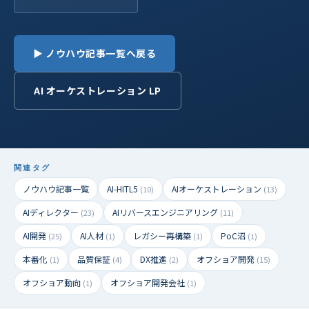
▶ ノウハウ記事一覧へ戻る
AI オーケストレーション LP
関連タグ
ノウハウ記事一覧
AI-HITL5
AIオーケストレーション
(10)
(13)
AIディレクター
AIリバースエンジニアリング
(23)
(11)
AI開発
AI人材
レガシー再構築
PoC沼
(25)
(1)
(1)
(1)
本番化
品質保証
DX推進
オフショア開発
(1)
(4)
(2)
(15)
オフショア動向
オフショア開発会社
(1)
(1)